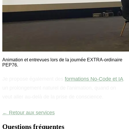
Animation et entrevues lors de la journée EXTRA-ordinaire
PEP76.
Je propose également des
formations No-Code et IA
,
un prolongement naturel de l'animation, quand on
veut aller au-delà de la prise de conscience.
← Retour aux services
Questions fréquentes