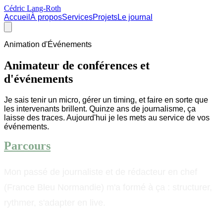
Cédric Lang-Roth
Accueil
À propos
Services
Projets
Le journal
Animation d'Événements
Animateur de conférences et
d'événements
Je sais tenir un micro, gérer un timing, et faire en sorte que
les intervenants brillent. Quinze ans de journalisme, ça
laisse des traces. Aujourd'hui je les mets au service de vos
événements.
Parcours
Mon passé de journaliste et de rédacteur en chef
(France Bleu Normandie) m'a formé à ça : structurer,
rythmer, s'adapter en live.