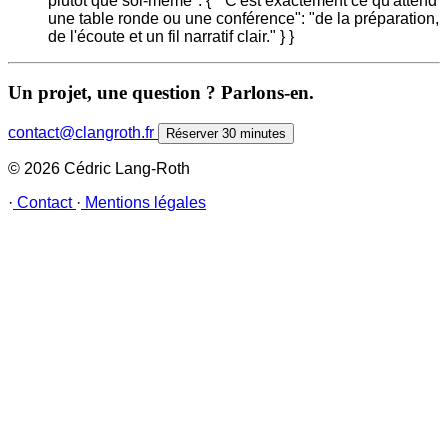
plutôt que soi-même": { " C'est exactement ce qu'attend
une table ronde ou une conférence": "de la préparation,
de l'écoute et un fil narratif clair." } }
Un projet, une question ? Parlons-en.
contact@clangroth.fr
Réserver 30 minutes
© 2026 Cédric Lang-Roth
·
Contact
·
Mentions légales