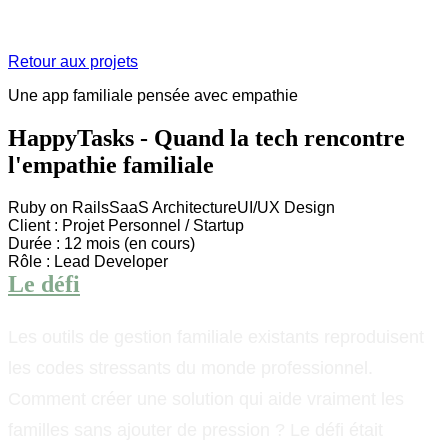
Retour aux projets
Une app familiale pensée avec empathie
HappyTasks - Quand la tech rencontre
l'empathie familiale
Ruby on Rails
SaaS Architecture
UI/UX Design
Client :
Projet Personnel / Startup
Durée :
12 mois (en cours)
Rôle :
Lead Developer
Le défi
Les outils de gestion familiale existants reproduisent
les codes stressants du monde professionnel.
Comment créer une solution qui aide vraiment les
familles sans ajouter de pression ? Le défi était