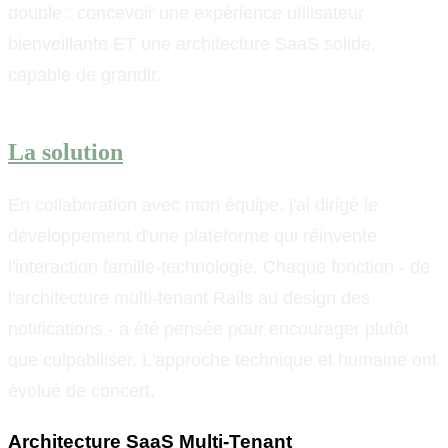
double : concevoir une expérience utilisateur
bienveillante ET une architecture SaaS solide,
capable de grandir.
La solution
En collaboration avec mon équipe, j'ai dirigé le
développement d'une plateforme qui réinvente
l'interaction famille-technologie. Chaque fonction - de
l'architecture multi-tenant Rails au design des
notifications - a été pensée pour encourager plutôt
que culpabiliser. L'approche technique et humaine ont
évolué de concert.
Architecture SaaS Multi-Tenant