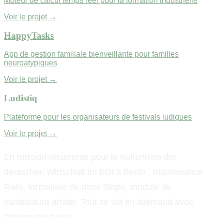
Moteur de calcul temps réel pour la formation industrielle
Voir le projet →
HappyTasks
App de gestion familiale bienveillante pour familles
neuroatypiques
Voir le projet →
Ludistiq
Plateforme pour les organisateurs de festivals ludiques
Voir le projet →
En mission récurrente pour le Kulturkreis der
deutschen Wirtschaft im BDI à Berlin : maintenance
Rails, formulaire de dons Stripe, module de
candidature artiste. Tout se fait en allemand avec
l'équipe sur place.