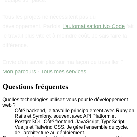
Tous les projets ne nécessitent pas du
développement. Parfois,
l'automatisation No-Code
fait
le travail plus vite et à moindre coût. Je sais faire la
différence.
Envie d'en savoir plus sur ma façon de travailler ?
Mon parcours
·
Tous mes services
Questions fréquentes
Quelles technologies utilisez-vous pour le développement
web ?
Côté backend, je travaille principalement avec Ruby on
Rails et Symfony, souvent avec API Platform et
PostgreSQL. Côté frontend, JavaScript, TypeScript,
Vue.js et Tailwind CSS. Je gère l'ensemble du cycle,
de l'architecture au déploiement.