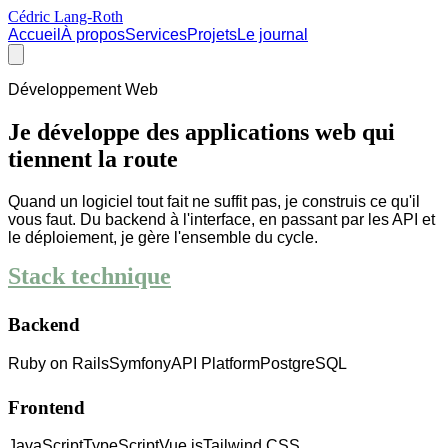
Cédric Lang-Roth
Accueil
À propos
Services
Projets
Le journal
Développement Web
Je développe des applications web qui
tiennent la route
Quand un logiciel tout fait ne suffit pas, je construis ce qu'il
vous faut. Du backend à l'interface, en passant par les API et
le déploiement, je gère l'ensemble du cycle.
Stack technique
Backend
Ruby on Rails
Symfony
API Platform
PostgreSQL
Frontend
JavaScript
TypeScript
Vue.js
Tailwind CSS