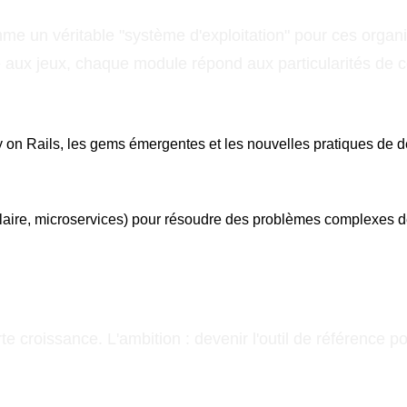
 un véritable "système d'exploitation" pour ces organis
ue aux jeux, chaque module répond aux particularités de 
 on Rails, les gems émergentes et les nouvelles pratiques de 
ulaire, microservices) pour résoudre des problèmes complexes d
 croissance. L'ambition : devenir l'outil de référence po