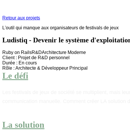
Retour aux projets
L'outil qui manque aux organisateurs de festivals de jeux
Ludistiq - Devenir le système d'exploitation
Ruby on Rails
R&D
Architecture Moderne
Client :
Projet de R&D personnel
Durée :
En cours
Rôle :
Architecte & Développeur Principal
Le défi
Les festivals de jeux de société se multiplient, mais le
communication manuelle. Comment créer LA solution de
La solution