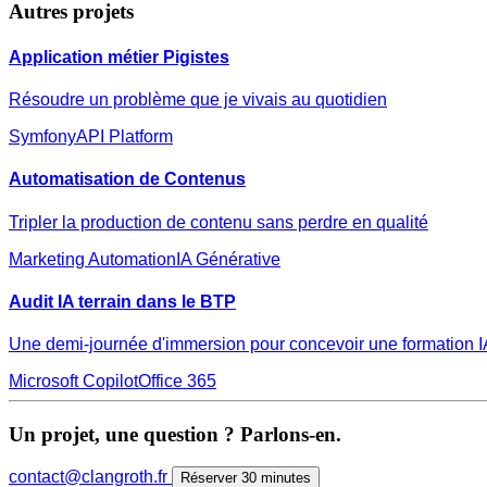
Autres projets
Application métier Pigistes
Résoudre un problème que je vivais au quotidien
Symfony
API Platform
Automatisation de Contenus
Tripler la production de contenu sans perdre en qualité
Marketing Automation
IA Générative
Audit IA terrain dans le BTP
Une demi-journée d'immersion pour concevoir une formation IA 
Microsoft Copilot
Office 365
Un projet, une question ? Parlons-en.
contact@clangroth.fr
Réserver 30 minutes