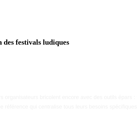
 des festivals ludiques
urs organisateurs bricolent encore avec des outils épars 
 référence qui centralise tous leurs besoins spécifiqu